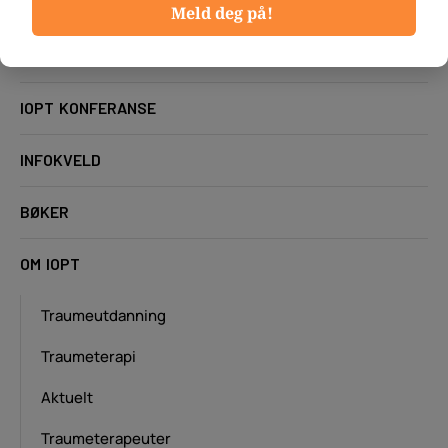
Meld deg på!
Internasjonal videreutdanning
Fysisk i München med Dr. Ruppert
IOPT KONFERANSE
INFOKVELD
BØKER
OM IOPT
Traumeutdanning
Traumeterapi
Aktuelt
Traumeterapeuter