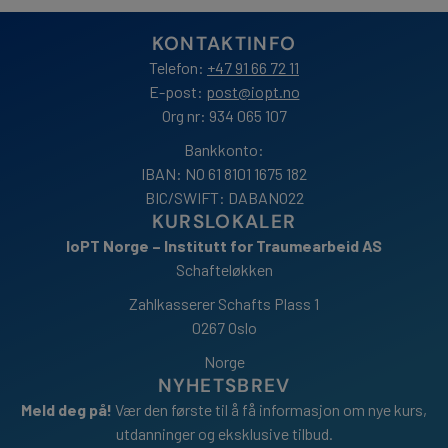
KONTAKTINFO
Telefon:
+47 91 66 72 11
E-post:
post@iopt.no
Org nr: 934 065 107
Bankkonto:
IBAN: NO 61 8101 1675 182
BIC/SWIFT: DABANO22
KURSLOKALER
IoPT Norge – Institutt for Traumearbeid AS
Schafteløkken
Zahlkasserer Schafts Plass 1
0267 Oslo
Norge
NYHETSBREV
Meld deg på!
Vær den første til å få informasjon om nye kurs,
utdanninger og eksklusive tilbud.