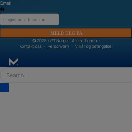
Email
MELD DEG PÅ
©
2025 IoPT Norge – Alle rettigheter
Kontakt oss
·
Personvern
·
Vilkår og betingelser