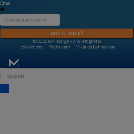
Email
MELD DEG PÅ
©
2025 IoPT Norge – Alle rettigheter
Kontakt oss
·
Personvern
·
Vilkår og betingelser