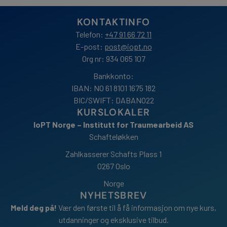
KONTAKTINFO
Telefon:
+47 91 66 72 11
E-post:
post@iopt.no
Org nr: 934 065 107
Bankkonto:
IBAN: NO 61 8101 1675 182
BIC/SWIFT: DABANO22
KURSLOKALER
IoPT Norge – Institutt for Traumearbeid AS
Schafteløkken
Zahlkasserer Schafts Plass 1
0267 Oslo
Norge
NYHETSBREV
Meld deg på!
Vær den første til å få informasjon om nye kurs,
utdanninger og eksklusive tilbud.