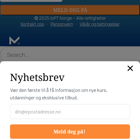
MELD DEG PÅ
©
2025 IoPT Norge – Alle rettigheter
Kontakt oss
·
Personvern
·
Vilkår og betingelser
×
Nyhetsbrev
Vær den første til å få informasjon om nye kurs,
utdanninger og eksklusive tilbud.
MENY
KURS & UTDANNINGER
Meld deg på!