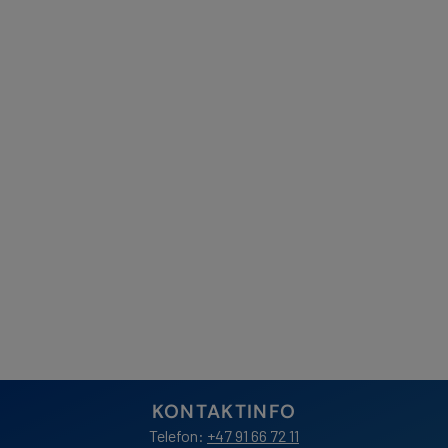
Nafkam sin
Pasientsikkerhetskonferanse 7.
november 2023
Nyhetsbrev
Innlegg om IoPT av Marta Thorsheim og Irene Standnes Las
ned her.
Les mer
KONTAKTINFO
Telefon:
+47 91 66 72 11