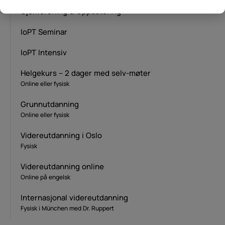
Gjenforening & Oppdatering
IoPT Seminar
IoPT Intensiv
Helgekurs – 2 dager med selv-møter
Online eller fysisk
Grunnutdanning
Online eller fysisk
Videreutdanning i Oslo
Fysisk
Videreutdanning online
Online på engelsk
Internasjonal videreutdanning
Fysisk i München med Dr. Ruppert