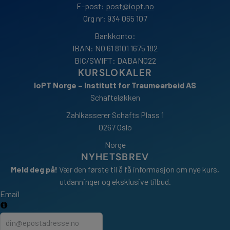
E-post:
post@iopt.no
Org nr: 934 065 107
Bankkonto:
IBAN: NO 61 8101 1675 182
BIC/SWIFT: DABANO22
KURSLOKALER
IoPT Norge – Institutt for Traumearbeid AS
Schafteløkken
Zahlkasserer Schafts Plass 1
0267 Oslo
Norge
NYHETSBREV
Meld deg på!
Vær den første til å få informasjon om nye kurs,
utdanninger og eksklusive tilbud.
Email