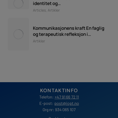
identitet og…
Articles
,
Artikler
Kommunikasjonens kraft En faglig
og terapeutisk refleksjon i…
Artikler
KONTAKTINFO
Telefon:
+47 91 66 72 11
E-post:
post@iopt.no
Org nr: 934 065 107