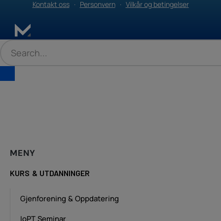
Kontakt oss
·
Personvern
·
Vilkår og betingelser
MENY
KURS & UTDANNINGER
Gjenforening & Oppdatering
IoPT Seminar