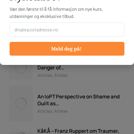
Vær den første til å få informasjon om nye kurs,
utdanninger og eksklusive tilbud.
The Influence of IoPT on Hashimoto
Disease
Artikler
Meld deg på!
IoPT, the Helper Syndrome, and the
Danger of…
Articles
,
Artikler
An IoPT Perspective on Shame and
Guilt as…
Articles
,
Artikler
KåKÅ – Franz Ruppert om Traumer,