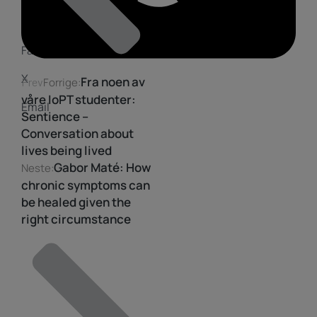
Facebook
X
Fra noen av
Prev
Forrige:
våre IoPT studenter:
Email
Sentience –
Conversation about
lives being lived
Gabor Maté: How
Neste:
chronic symptoms can
be healed given the
right circumstance