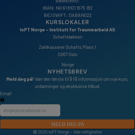
Bankkonto:
IBAN: NO 61 8101 1675 182
BIC/SWIFT: DABANO22
KURSLOKALER
IoPT Norge – Institutt for Traumearbeid AS
Schafteløkken
Zahlkasserer Schafts Plass 1
0267 Oslo
Norge
NYHETSBREV
Meld deg på!
Vær den første til å få informasjon om nye kurs,
utdanninger og eksklusive tilbud.
Email
MELD DEG PÅ
©
2025 IoPT Norge – Alle rettigheter