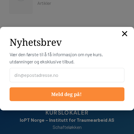
Artikler
×
Nyhetsbrev
Vær den første til å få informasjon om nye kurs,
KONTAKTINFO
utdanninger og eksklusive tilbud.
Telefon:
+47 91 66 72 11
E-post:
post@iopt.no
Org nr: 934 065 107
Bankkonto:
Meld deg på!
IBAN: NO 61 8101 1675 182
BIC/SWIFT: DABANO22
KURSLOKALER
IoPT Norge – Institutt for Traumearbeid AS
Schafteløkken