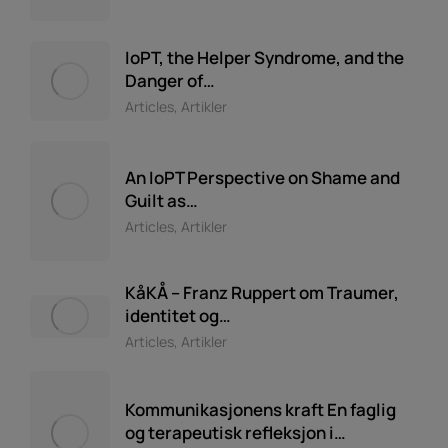
IoPT, the Helper Syndrome, and the
Danger of…
Articles
,
Artikler
An IoPT Perspective on Shame and
Guilt as…
Articles
,
Artikler
KåKÅ – Franz Ruppert om Traumer,
identitet og…
Articles
,
Artikler
Kommunikasjonens kraft En faglig
og terapeutisk refleksjon i…