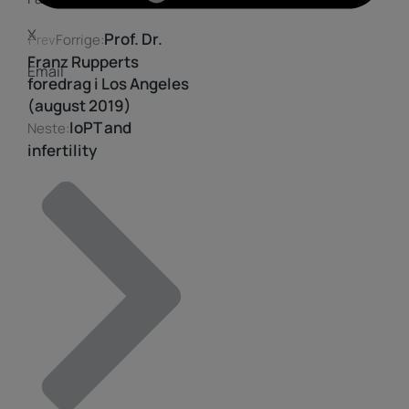
X
Prof. Dr.
Prev
Forrige:
Franz Rupperts
Email
foredrag i Los Angeles
(august 2019)
IoPT and
Neste:
infertility