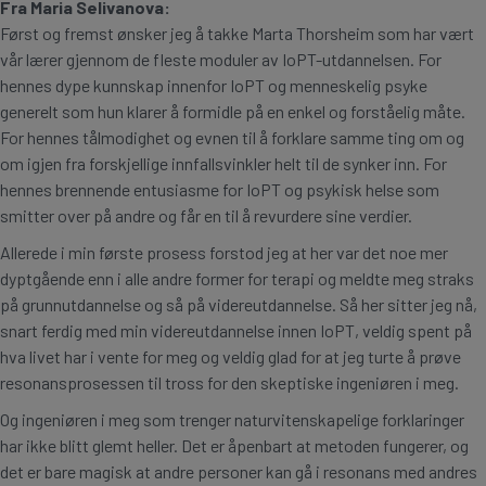
Fra Maria Selivanova:
Først og fremst ønsker jeg å takke Marta Thorsheim som har vært
vår lærer gjennom de fleste moduler av IoPT-utdannelsen. For
hennes dype kunnskap innenfor IoPT og menneskelig psyke
generelt som hun klarer å formidle på en enkel og forståelig måte.
For hennes tålmodighet og evnen til å forklare samme ting om og
om igjen fra forskjellige innfallsvinkler helt til de synker inn. For
hennes brennende entusiasme for IoPT og psykisk helse som
smitter over på andre og får en til å revurdere sine verdier.
Allerede i min første prosess forstod jeg at her var det noe mer
dyptgående enn i alle andre former for terapi og meldte meg straks
på grunnutdannelse og så på videreutdannelse. Så her sitter jeg nå,
snart ferdig med min videreutdannelse innen IoPT, veldig spent på
hva livet har i vente for meg og veldig glad for at jeg turte å prøve
resonansprosessen til tross for den skeptiske ingeniøren i meg.
Og ingeniøren i meg som trenger naturvitenskapelige forklaringer
har ikke blitt glemt heller. Det er åpenbart at metoden fungerer, og
det er bare magisk at andre personer kan gå i resonans med andres