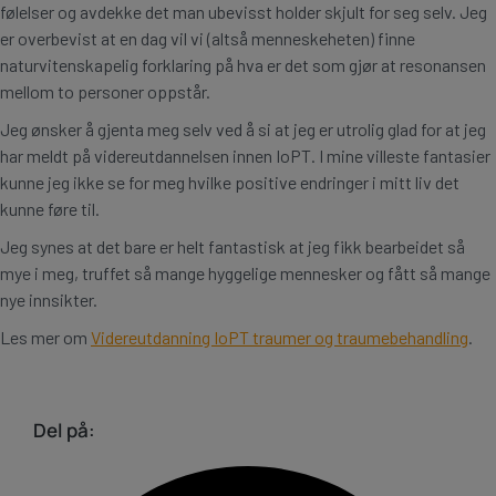
følelser og avdekke det man ubevisst holder skjult for seg selv. Jeg
er overbevist at en dag vil vi (altså menneskeheten) finne
naturvitenskapelig forklaring på hva er det som gjør at resonansen
mellom to personer oppstår.
Jeg ønsker å gjenta meg selv ved å si at jeg er utrolig glad for at jeg
har meldt på videreutdannelsen innen IoPT. I mine villeste fantasier
kunne jeg ikke se for meg hvilke positive endringer i mitt liv det
kunne føre til.
Jeg synes at det bare er helt fantastisk at jeg fikk bearbeidet så
mye i meg, truffet så mange hyggelige mennesker og fått så mange
nye innsikter.
Les mer om
Videreutdanning IoPT traumer og traumebehandling
.
Del på: