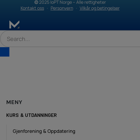
©
2025 IoPT Norge – Alle rettigheter
Kontakt oss
·
Personvern
·
Vilkår og betingelser
MENY
KURS & UTDANNINGER
Gjenforening & Oppdatering