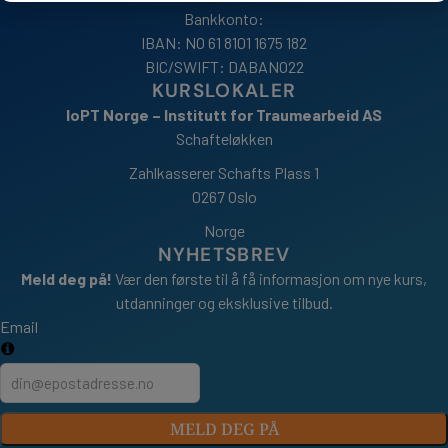
Bankkonto:
IBAN: NO 61 8101 1675 182
BIC/SWIFT: DABANO22
KURSLOKALER
IoPT Norge – Institutt for Traumearbeid AS
Schafteløkken
Zahlkasserer Schafts Plass 1
0267 Oslo
Norge
NYHETSBREV
Meld deg på!
Vær den første til å få informasjon om nye kurs,
utdanninger og eksklusive tilbud.
Email
MELD DEG PÅ