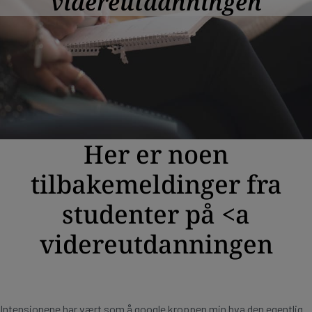
videreutdanningen
Her er noen
tilbakemeldinger fra
studenter på <a
videreutdanningen
Intensjonene har vært som å google kroppen min hva den egentlig