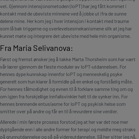
vet. Gjennom intensjonsmetoden (IoPT) har jeg fått kommet i
kontakt med de ubeviste minnene ved å jobbe ut ifra de sunne
delene mine. Her kom jeg i hver intensjon i kontakt med traume
som lå bak triggerne og overlevelsesmekanismene slik at jeg har
kunnet møte og integrere det ubeviste med hele min organisme.
Fra Maria Selivanova:
Først og fremst ønsker jeg å takke Marta Thorsheim som har vært
vår lærer gjennom de fleste moduler av IoPT-utdannelsen. For
hennes dype kunnskap innenfor IoPT og menneskelig psyke
generelt som hun klarer å formidle på en enkel og forståelig måte.
For hennes tålmodighet og evnen til å forklare samme ting om og
om igjen fra forskjellige innfallsvinkler helt til de synker inn. For
hennes brennende entusiasme for IoPT og psykisk helse som
smitter over på andre og får en til å revurdere sine verdier.
Allerede i min første prosess forstod jeg at her var det noe mer
dyptgående enn i alle andre former for terapi og meldte meg straks
på grunnutdannelse og så på videreutdannelse. Så her sitter jeg nå,