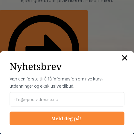
kjærlighetsfullt praktiserer. Hilsen Ellen.
×
Nyhetsbrev
Vær den første til å få informasjon om nye kurs,
utdanninger og eksklusive tilbud.
Velkommen til informasjonskveld
KONTAKTINFO
Telefon:
+47 91 66 72 11
Meld deg på!
E-post:
post@iopt.no
Org nr: 934 065 107