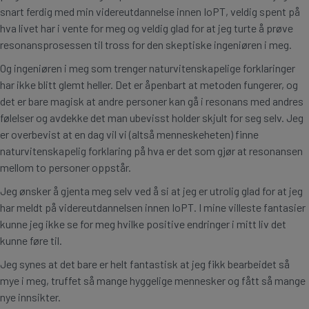
snart ferdig med min videreutdannelse innen IoPT, veldig spent på
hva livet har i vente for meg og veldig glad for at jeg turte å prøve
resonansprosessen til tross for den skeptiske ingeniøren i meg.
Og ingeniøren i meg som trenger naturvitenskapelige forklaringer
har ikke blitt glemt heller. Det er åpenbart at metoden fungerer, og
det er bare magisk at andre personer kan gå i resonans med andres
følelser og avdekke det man ubevisst holder skjult for seg selv. Jeg
er overbevist at en dag vil vi (altså menneskeheten) finne
naturvitenskapelig forklaring på hva er det som gjør at resonansen
mellom to personer oppstår.
Jeg ønsker å gjenta meg selv ved å si at jeg er utrolig glad for at jeg
har meldt på videreutdannelsen innen IoPT. I mine villeste fantasier
kunne jeg ikke se for meg hvilke positive endringer i mitt liv det
kunne føre til.
Jeg synes at det bare er helt fantastisk at jeg fikk bearbeidet så
mye i meg, truffet så mange hyggelige mennesker og fått så mange
nye innsikter.