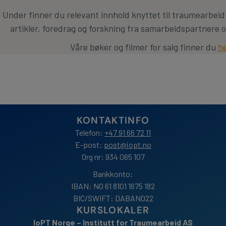
Under finner du relevant innhold knyttet til traumearbeid
artikler, foredrag og forskning fra samarbeidspartnere o
Våre bøker og filmer for salg finner du
h
KONTAKTINFO
Telefon:
+47 91 66 72 11
E-post:
post@iopt.no
Org nr: 934 065 107
Bankkonto:
IBAN: NO 61 8101 1675 182
BIC/SWIFT: DABANO22
KURSLOKALER
IoPT Norge – Institutt for Traumearbeid AS