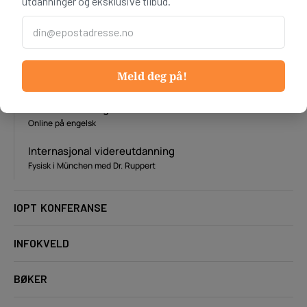
utdanninger og eksklusive tilbud.
Grunnutdanning
Online eller fysisk
Videreutdanning i Oslo
Meld deg på!
Fysisk
Videreutdanning online
Online på engelsk
Internasjonal videreutdanning
Fysisk i München med Dr. Ruppert
IOPT KONFERANSE
INFOKVELD
BØKER