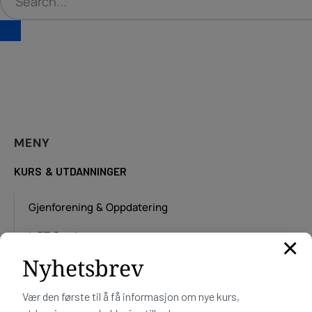
MENY
KURS & UTDANNINGER
Gjenforening & Oppdatering
IoPT Seminar
×
Nyhetsbrev
IoPT Intensiv
Helgekurs – 2 dager med selv-møter
Vær den første til å få informasjon om nye kurs,
Online eller fysisk