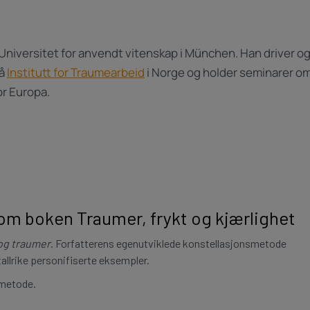
 Universitet for anvendt vitenskap i München. Han driver o
på
Institutt for Traumearbeid
i Norge og holder seminarer o
or Europa.
 om boken Traumer, frykt og kjærlighet
og traumer
. Forfatterens egenutviklede konstellasjonsmetode
llrike personifiserte eksempler.
 metode.