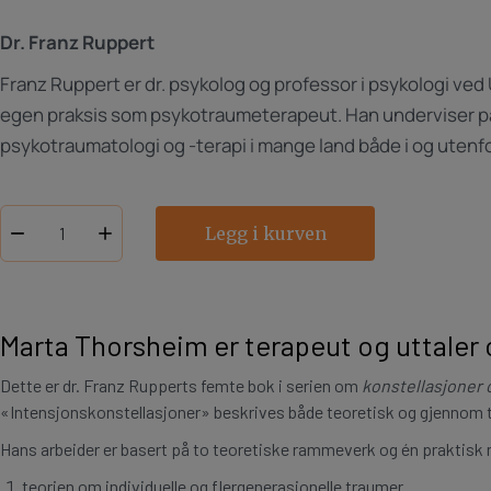
Dr. Franz Ruppert
Franz Ruppert er dr. psykolog og professor i psykologi ved
egen praksis som psykotraumeterapeut. Han underviser 
psykotraumatologi og -terapi i mange land både i og utenf
Legg i kurven
Traumer,
frykt
og
kjærlighet
Marta Thorsheim er terapeut og uttaler
antall
Dette er dr. Franz Rupperts femte bok i serien om
konstellasjoner 
«Intensjonskonstellasjoner» beskrives både teoretisk og gjennom ta
Hans arbeider er basert på to teoretiske rammeverk og én praktisk
teorien om individuelle og flergenerasjonelle traumer