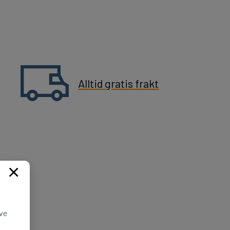
Alltid gratis frakt
×
ive