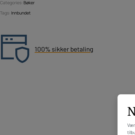
Categories:
Bøker
Tags:
Innbundet
100% sikker betaling
N
Vær
tilb