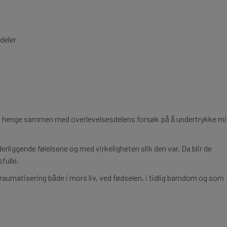
deler
n henge sammen med overlevelsesdelens forsøk på å undertrykke mi
liggende følelsene og med virkeligheten slik den var. Da blir de
fulle.
traumatisering både i mors liv, ved fødselen, i tidlig barndom og som