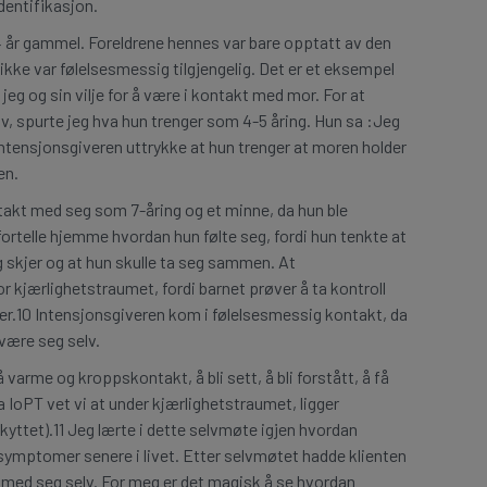
dentifikasjon.
r 4 år gammel. Foreldrene hennes var bare opptatt av den
n ikke var følelsesmessig tilgjengelig. Det er et eksempel
jeg og sin vilje for å være i kontakt med mor. For at
 spurte jeg hva hun trenger som 4-5 åring. Hun sa :Jeg
 intensjonsgiveren uttrykke at hun trenger at moren holder
en.
takt med seg som 7-åring og et minne, da hun ble
fortelle hjemme hvordan hun følte seg, fordi hun tenkte at
ing skjer og at hun skulle ta seg sammen. At
or kjærlighetstraumet, fordi barnet prøver å ta kontroll
er.10 Intensjonsgiveren kom i følelsesmessig kontakt, da
 være seg selv.
varme og kroppskontakt, å bli sett, å bli forstått, å få
ra IoPT vet vi at under kjærlighetstraumet, ligger
kyttet).11 Jeg lærte i dette selvmøte igjen hvordan
symptomer senere i livet. Etter selvmøtet hadde klienten
 med seg selv. For meg er det magisk å se hvordan