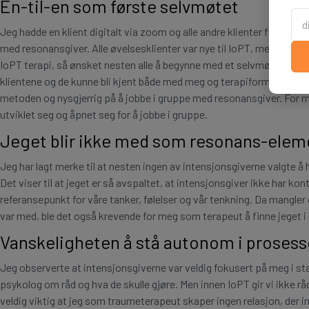
En-til-en som første selvmøtet
Jeg hadde en klient digitalt via zoom og alle andre klienter fysisk, o
med resonansgiver. Alle øvelsesklienter var nye til IoPT, men har vært
IoPT terapi, så ønsket nesten alle å begynne med et selvmøte en-til-e
klientene og de kunne bli kjent både med meg og terapiformen. Jeg o
metoden og nysgjerrig på å jobbe i gruppe med resonansgiver. For me
utviklet seg og åpnet seg for å jobbe i gruppe.
Jeget blir ikke med som resonans-elem
Jeg har lagt merke til at nesten ingen av intensjonsgiverne valgte å
Det viser til at jeget er så avspaltet, at intensjonsgiver ikke har kon
referansepunkt for våre tanker, følelser og vår tenkning. Da mangler 
var med, ble det også krevende for meg som terapeut å finne jeget i 
Vanskeligheten å stå autonom i proses
Jeg observerte at intensjonsgiverne var veldig fokusert på meg i start
psykolog om råd og hva de skulle gjøre. Men innen IoPT gir vi ikke rå
veldig viktig at jeg som traumeterapeut skaper ingen relasjon, der in