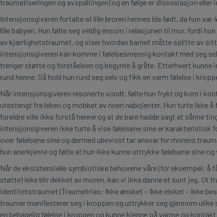
traumatiseringen og avspaltingen) og en følge er dissosiasjon eller i
Intensjonsgiveren fortalte at lille broren hennes ble født, da hun va
lille babyen. Hun følte seg veldig ensom i relasjonen til mor, fordi hu
av kjærlighetstraumet, og viser hvordan barnet måtte splitte av sitt 
intensjonsgiveren kan komme i følelsesmessig kontakt med seg selv,
trenger støtte og forståelsen og begynte å gråte. Etterhvert kunne
rund henne. Så hold hun rund seg selv og fikk en varm følelse i kropp
Når intensjonsgiveren resonerte vondt, følte hun frykt og kom i kon
utestengt fra leken og mobbet av noen nabojenter. Hun turte ikke å 
foreldre ville ikke forstå henne og at de bare hadde sagt at sånne t
intensjonsgiveren ikke turte å vise følelsene sine er karakteristisk f
over følelsene sine og dermed ubevisst tar ansvar for morens traum
hun anerkjente og følte at hun ikke kunne uttrykke følelsene sine og
Når de eksistensielle symbiotiske behovene våre (for eksempel: å få 
støtte) ikke blir dekket av moren, kan vi ikke danne et sunt jeg. Ut f
identitetstraumet (Traumetrias: Ikke ønsket – Ikke elsket – Ikke bes
traumer manifesterer seg i kroppen og uttrykker seg gjennom ulike 
en behagelig følelse i kroppen og kunne kjenne på varme og kontakt