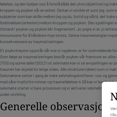
følelser, og den hjelper oss å forstå både den ytre (objektive) og ind
kroppen og psyken vår en enhet. Da kan vi utvikle et sunt jeg, som er
subjekter som kan skille mellom jeg og du, fortid og nåtid, det indre o
forbindelsen (enheten) mellom kroppen og psyken. Den spaltingen s
tilstand i psyken og psyken blir fragmentert. Jo yngre vi er, jo lette
resourssene for å håndtere mye stress. Denne traumeenergien repeter
konsekvensene av traumatiseringen.
Et psykotraume oppstår når noe vi opplever, er for overveldende for o
Som følge av traumatiseringen består psyken vår framover av ulike d
(TOD) og sunne deler (SD).3 I et selvmøte kan vi se avspeilingen av ps
traumet har skjedd for lenge siden. Alle strukturer (deler) som vi møt
Selvmøtene setter i gang de indre selvhelingskreftene i oss og gjen
med våre implisitte minner og traumefølelser.4 Så kan vi bearbeide v
selvmøte starter vi bare prosessen og vi aktiverer selvhelingskreft
N
under utvikling.
Generelle observasjon
Vær
tilb