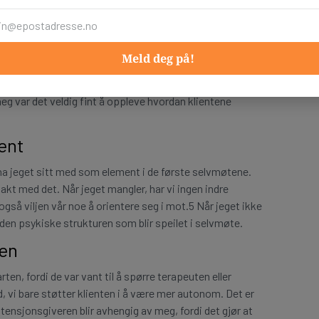
g jeg jobbet både en-til-en med filtmarkører og i gruppe
 på ulike terapier eller hos psykolog før. Når det kom til
Meld deg på!
n i stedet for å jobbe i gruppe. Det kjentes tryggere for
bserverte at klientene ble veldig rask trygg med
g var det veldig fint å oppleve hvordan klientene
ent
 ha jeget sitt med som element i de første selvmøtene.
takt med det. Når jeget mangler, har vi ingen indre
også viljen vår noe å orientere seg i mot.5 Når jeget ikke
den psykiske strukturen som blir speilet i selvmøte.
sen
en, fordi de var vant til å spørre terapeuten eller
d, vi bare støtter klienten i å være mer autonom. Det er
tensjonsgiveren blir avhengig av meg, fordi det gjør at