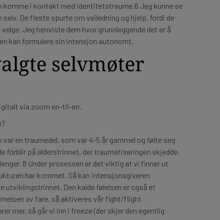
kan komme i kontakt med identitetstraume.6 Jeg kunne se
 selv. De fleste spurte om veiledning og hjelp, fordi de
e velge. Jeg henviste dem hvor grunnleggende det er å
nten kan formulere sin intensjon autonomt.
valgte selvmøter
gitalt via zoom en-til-en.
n?
var en traumedel, som var 4-5 år gammel og følte seg
de forblir på alderstrinnet, der traumatiseringen skjedde,
enger. 8 Under prosessen er det viktig at vi finner ut
strukturen har kommet. Så kan intensjonsgiveren
utviklingstrinnet. Den kalde følelsen er også et
elsen av fare, så aktiveres vår fight/flight
 mer, så går vi inn i freeze (der skjer den egentlig