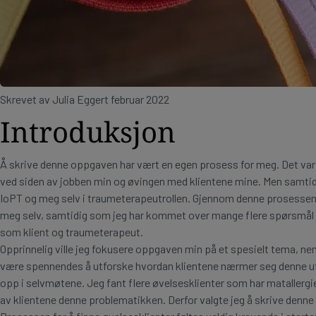
Skrevet av Julia Eggert februar 2022
Introduksjon
Å skrive denne oppgaven har vært en egen prosess for meg. Det var en 
ved siden av jobben min og øvingen med klientene mine. Men samtidig
IoPT og meg selv i traumeterapeutrollen. Gjennom denne prosessen 
meg selv, samtidig som jeg har kommet over mange flere spørsmål so
som klient og traumeterapeut.
Opprinnelig ville jeg fokusere oppgaven min på et spesielt tema, neml
være spennendes å utforske hvordan klientene nærmer seg denne u
opp i selvmøtene. Jeg fant flere øvelsesklienter som har matallergi
av klientene denne problematikken. Derfor valgte jeg å skrive denne