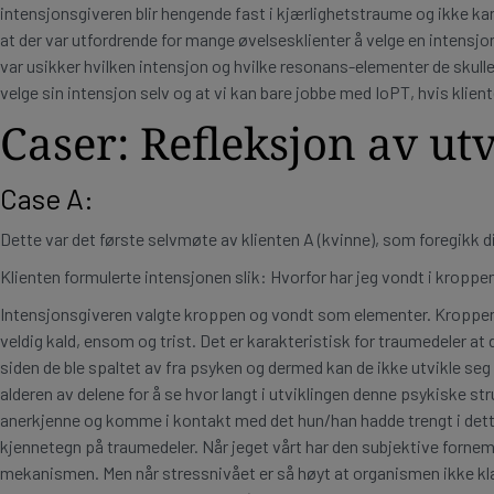
intensjonsgiveren blir hengende fast i kjærlighetstraume og ikke 
at der var utfordrende for mange øvelsesklienter å velge en intensjon
var usikker hvilken intensjon og hvilke resonans-elementer de skull
velge sin intensjon selv og at vi kan bare jobbe med IoPT, hvis klie
Caser: Refleksjon av ut
Case A:
Dette var det første selvmøte av klienten A (kvinne), som foregikk di
Klienten formulerte intensjonen slik: Hvorfor har jeg vondt i kroppe
Intensjonsgiveren valgte kroppen og vondt som elementer. Kroppen 
veldig kald, ensom og trist. Det er karakteristisk for traumedeler at 
siden de ble spaltet av fra psyken og dermed kan de ikke utvikle seg l
alderen av delene for å se hvor langt i utviklingen denne psykiske 
anerkjenne og komme i kontakt med det hun/han hadde trengt i dette 
kjennetegn på traumedeler. Når jeget vårt har den subjektive fornemm
mekanismen. Men når stressnivået er så høyt at organismen ikke klarer