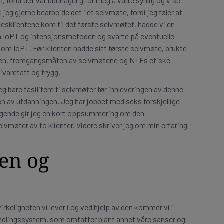
n, fordi det var ubehagelig for meg å være synlig og vise
l jeg gjerne bearbeide det i et selvmøte, fordi jeg føler at
sesklientene kom til det første selvmøtet, hadde vi en
om IoPT og intensjonsmetoden og svarte på eventuelle
e om IoPT. Før klienten hadde sitt første selvmøte, brukte
llen, fremgangsmåten av selvmøtene og NTFs etiske
 ivaretatt og trygg.
g bare fasilitere ti selvmøter før innleveringen av denne
en av utdanningen. Jeg har jobbet med seks forskjellige
følgende gir jeg en kort oppsummering om den
vmøter av to klienter. Videre skriver jeg om min erfaring
en og
rkeligheten vi lever i og ved hjelp av den kommer vi i
dlingssystem, som omfatter blant annet våre sanser og