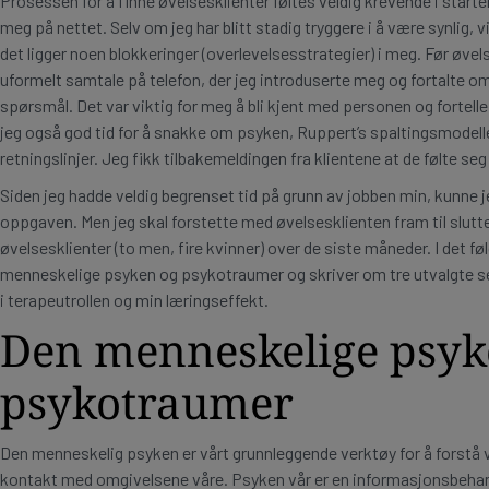
Prosessen for å finne øvelsesklienter føltes veldig krevende i starte
meg på nettet. Selv om jeg har blitt stadig tryggere i å være synlig, vi
det ligger noen blokkeringer (overlevelsesstrategier) i meg. Før øvel
uformelt samtale på telefon, der jeg introduserte meg og fortalte 
spørsmål. Det var viktig for meg å bli kjent med personen og fortell
jeg også god tid for å snakke om psyken, Ruppert’s spaltingsmode
retningslinjer. Jeg fikk tilbakemeldingen fra klientene at de følte seg
Siden jeg hadde veldig begrenset tid på grunn av jobben min, kunne je
oppgaven. Men jeg skal forstette med øvelsesklienten fram til slutt
øvelsesklienter (to men, fire kvinner) over de siste måneder. I det 
menneskelige psyken og psykotraumer og skriver om tre utvalgte sel
i terapeutrollen og min læringseffekt.
Den menneskelige psyk
psykotraumer
Den menneskelig psyken er vårt grunnleggende verktøy for å forstå vi
kontakt med omgivelsene våre. Psyken vår er en informasjonsbehan